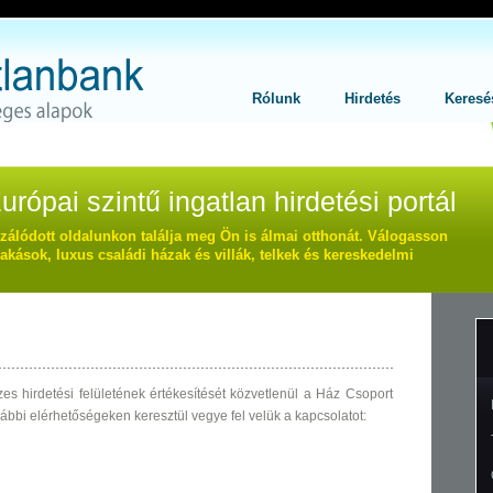
Main
Rólunk
Hirdetés
Keresé
ópai szintű ingatlan hirdetési portál
izálódott oldalunkon találja meg Ön is álmai otthonát. Válogasson
akások, luxus családi házak és villák, telkek és kereskedelmi
es hirdetési felületének értékesítését közvetlenül a Ház Csoport
lábbi elérhetőségeken keresztül vegye fel velük a kapcsolatot: