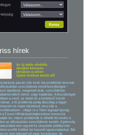
Megye:
Helység:
riss hírek
Az új lakás vásárlás
álmából könnyen
rémálom is lehet! -
Újabb történet került elő
új lakások piacán már évek óta problémát okoznak
elővásárlási szerződések körüli feszültségek -
szó átadások, megemelt árak, szerződésbe
laltaktól eltérő méret, vagy kialakítás. A feszültségek
alában a vevő, az eladó és a kivitelező között
ódnak, a fő problémát pedig látszólag a tágan
elmezett vis maior kikötések okozzák a
rződésekben - világít rá a Telex tegnapi riportja,
l a Forest Hill lakóparkfejlesztésen keresztül
atják be, milyen problémák is üthetik fel rendre a
üket az elővásárlási szerződések esetén. A jelenség
dazonáltal nem egyedi és olvasóink például már
kkel ezelőtt küldtek be hasonló tapasztalatokat. Bár
en ez nem jelentett túl nagy kockázatot, de