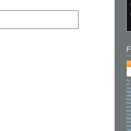
F
Az 
az 
csú
fog
ált
húz
ért
sze
aho
mut
fej
min
éve
rég