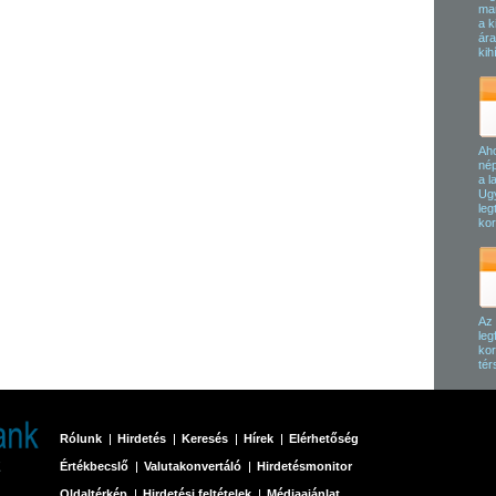
man
a k
ára
kih
Aho
nép
a l
Ugy
leg
kor
Az 
leg
kor
tér
Rólunk
Hirdetés
Keresés
Hírek
Elérhetőség
Értékbecslő
Valutakonvertáló
Hirdetésmonitor
Oldaltérkép
Hirdetési feltételek
Médiaajánlat