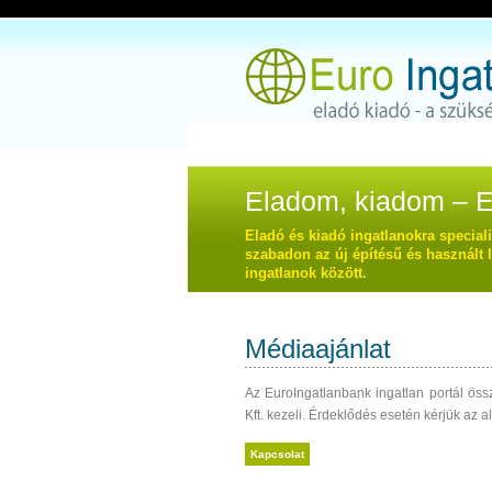
Eladom, kiadom – Eur
Eladó és kiadó ingatlanokra special
szabadon az új építésű és használt l
ingatlanok között.
Médiaajánlat
Az EuroIngatlanbank ingatlan portál össz
Kft. kezeli. Érdeklődés esetén kérjük az a
Kapcsolat