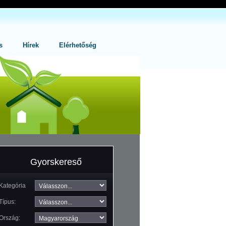
s
Hírek
Elérhetőség
Gyorskereső
Kategória
Típus:
Ország: