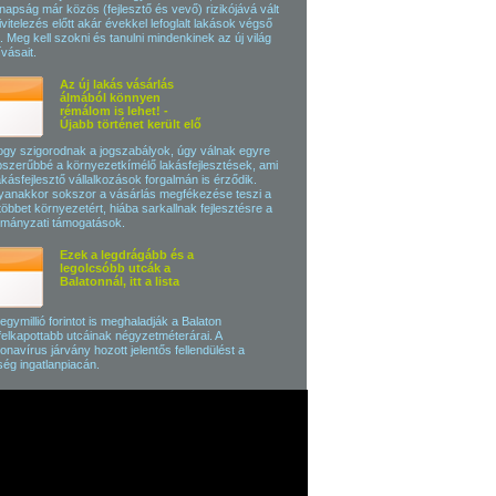
apság már közös (fejlesztő és vevő) rizikójává vált
ivitelezés előtt akár évekkel lefoglalt lakások végső
. Meg kell szokni és tanulni mindenkinek az új világ
ívásait.
Az új lakás vásárlás
álmából könnyen
rémálom is lehet! -
Újabb történet került elő
gy szigorodnak a jogszabályok, úgy válnak egyre
szerűbbé a környezetkímélő lakásfejlesztések, ami
akásfejlesztő vállalkozások forgalmán is érződik.
anakkor sokszor a vásárlás megfékezése teszi a
többet környezetért, hiába sarkallnak fejlesztésre a
mányzati támogatások.
Ezek a legdrágább és a
legolcsóbb utcák a
Balatonnál, itt a lista
egymillió forintot is meghaladják a Balaton
felkapottabb utcáinak négyzetméterárai. A
onavírus járvány hozott jelentős fellendülést a
ség ingatlanpiacán.