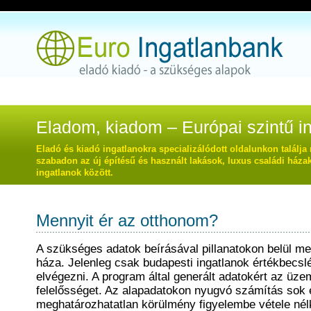
Main
Eladom, kiadom – Európai szintű ing
Eladó és kiadó ingatlanokra specializálódott oldalunkon találj
szabadon az új építésű és használt lakások, luxus családi házak
ingatlanok között.
Mennyit ér az otthonom?
A szükséges adatok beírásával pillanatokon belül me
háza. Jelenleg csak budapesti ingatlanok értékbecsl
elvégezni. A program által generált adatokért az üze
felelősséget. Az alapadatokon nyugvó számítás sok
meghatározhatatlan körülmény figyelembe vétele nélk