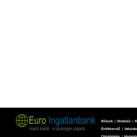
Rólunk
Hirdetés
K
Értékbecslő
Valutak
Oldaltérkép
Hirdetés