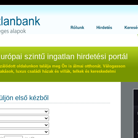
Main
Rólunk
Hirdetés
Keresé
ópai szintű ingatlan hirdetési portál
izálódott oldalunkon találja meg Ön is álmai otthonát. Válogasson
akások, luxus családi házak és villák, telkek és kereskedelmi
üljön első kézből