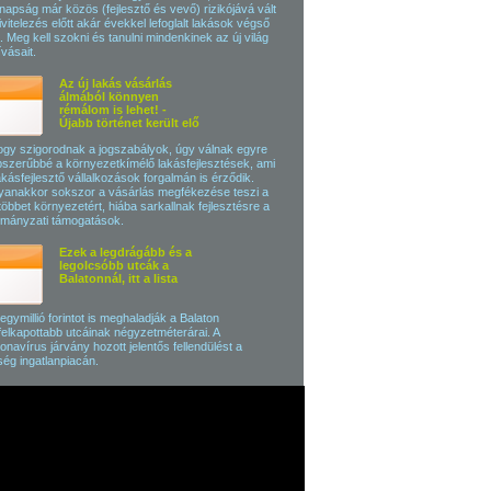
apság már közös (fejlesztő és vevő) rizikójává vált
ivitelezés előtt akár évekkel lefoglalt lakások végső
. Meg kell szokni és tanulni mindenkinek az új világ
ívásait.
Az új lakás vásárlás
álmából könnyen
rémálom is lehet! -
Újabb történet került elő
gy szigorodnak a jogszabályok, úgy válnak egyre
szerűbbé a környezetkímélő lakásfejlesztések, ami
akásfejlesztő vállalkozások forgalmán is érződik.
anakkor sokszor a vásárlás megfékezése teszi a
többet környezetért, hiába sarkallnak fejlesztésre a
mányzati támogatások.
Ezek a legdrágább és a
legolcsóbb utcák a
Balatonnál, itt a lista
egymillió forintot is meghaladják a Balaton
felkapottabb utcáinak négyzetméterárai. A
onavírus járvány hozott jelentős fellendülést a
ség ingatlanpiacán.