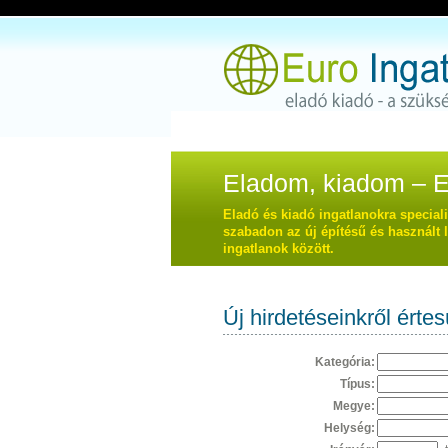
Eladom, kiadom – Eur
Eladó és kiadó ingatlanokra special
szabadon az új építésű és használt l
ingatlanok között.
Új hirdetéseinkről értes
Kategória:
Típus:
Megye:
Helység: