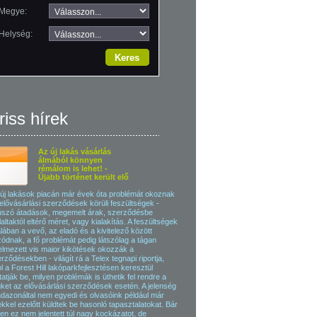
Megye:
Helység:
riss hírek
Az új lakás vásárlás
álmából könnyen
rémálom is lehet! -
Újabb történet került elő
új lakások piacán már évek óta problémát okoznak
elővásárlási szerződések körüli feszültségek -
szó átadások, megemelt árak, szerződésbe
laltaktól eltérő méret, vagy kialakítás. A feszültségek
alában a vevő, az eladó és a kivitelező között
ódnak, a fő problémát pedig látszólag a tágan
elmezett vis maior kikötések okozzák a
rződésekben - világít rá a Telex tegnapi riportja,
l a Forest Hill lakóparkfejlesztésen keresztül
atják be, milyen problémák is üthetik fel rendre a
üket az elővásárlási szerződések esetén. A jelenség
dazonáltal nem egyedi és olvasóink például már
kkel ezelőtt küldtek be hasonló tapasztalatokat. Bár
en ez nem jelentett túl nagy kockázatot, de