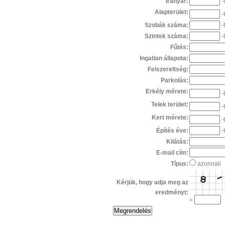
Irányár:
-
Alapterület:
-
Szobák száma:
-
Szintek száma:
-
Fűtés:
Ingatlan állapota:
Felszereltség:
Parkolás:
Erkély mérete:
-
Telek terület:
-
Kert mérete:
-
Építés éve:
-
Kilátás:
E-mail cím:
Típus:
azon
Kérjük, hogy adja meg az
eredményt:
=