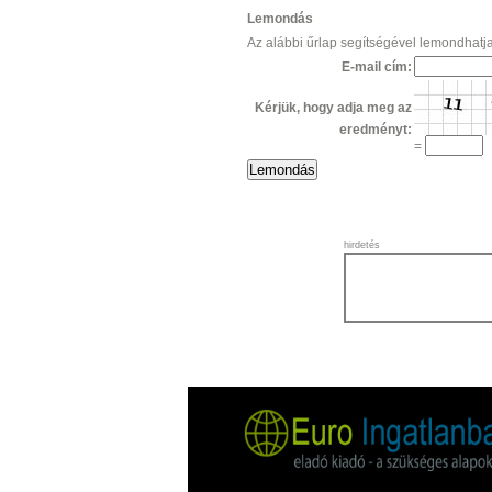
Lemondás
Az alábbi űrlap segítségével lemondhatj
E-mail cím:
Kérjük, hogy adja meg az
eredményt:
=
hirdetés