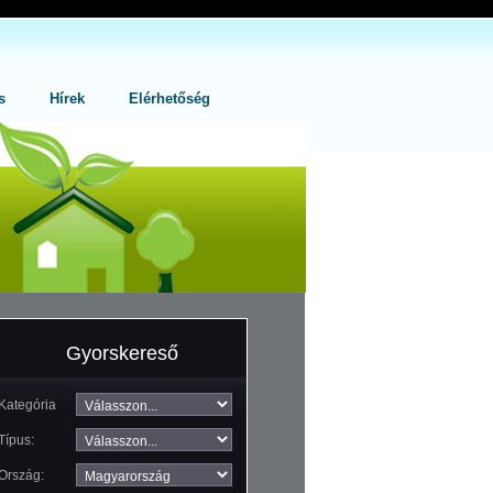
s
Hírek
Elérhetőség
Gyorskereső
Kategória
Típus:
Ország: