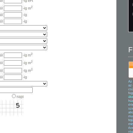
tól
-ig eFt
2
tól
-ig m
tól
-ig
tól
-ig
F
2
tól
-ig m
2
tól
-ig m
2
tól
-ig m
tól
-ig
Az 
az 
csú
fog
nali
napi
ált
húz
ért
sze
aho
mut
fej
min
éve
rég