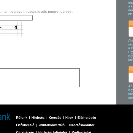
man
a k
ára
a már meglévő hirdetésfigyelő megrendelését.
kih
Aho
nép
a l
Ugy
leg
kor
Az 
leg
kor
tér
Rólunk
Hirdetés
Keresés
Hírek
Elérhetőség
Értékbecslő
Valutakonvertáló
Hirdetésmonitor
Oldaltérkép
Hirdetési feltételek
Médiaajánlat